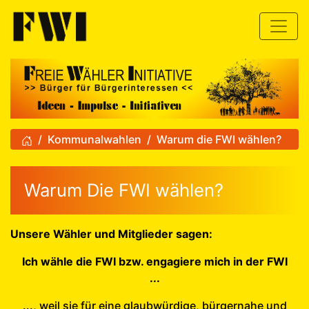
zum Inhalt
Toggle
Kommunalwahlen
Warum die FWI wählen?
Informationen zu Kommunalwah
Warum Die FWI wählen?
Unsere Wähler und Mitglieder sagen:
Ich wähle die FWI bzw. engagiere mich in der FWI
...
..., weil sie für eine glaubwürdige, bürgernahe und